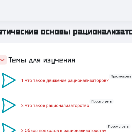
етические основы рационализат
ic outline
Темы для изучения
Просмотреть
Video Time
1 Что такое движение рационализаторов?
Просмотреть
Video Time
2 Что такое рационализаторство
Просмотреть
Video Time
3 Обзор подходов к рационализаторству