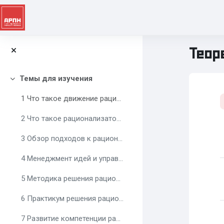
Перейти к основному содержанию
Теор
Темы для изучения
Свернуть
Top
1 Что такое движение рационализаторов?
2 Что такое рационализаторство
3 Обзор подходов к рационализаторству
4 Менеджмент идей и управление изменениями
5 Методика решения рационализаторских задач
6 Практикум решения рационализаторских задач
7 Развитие компетенции рационализатора