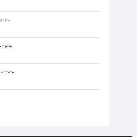
треть
Time
мотреть
 Time
смотреть
o Time